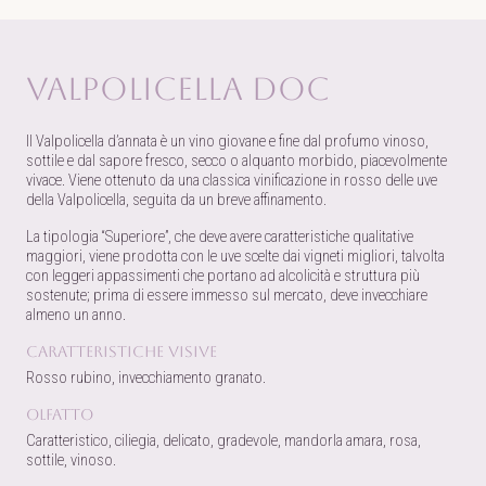
Valpolicella DOC
Il Valpolicella d’annata è un vino giovane e fine dal profumo vinoso,
sottile e dal sapore fresco, secco o alquanto morbido, piacevolmente
vivace. Viene ottenuto da una classica vinificazione in rosso delle uve
della Valpolicella, seguita da un breve affinamento.
La tipologia “Superiore”, che deve avere caratteristiche qualitative
maggiori, viene prodotta con le uve scelte dai vigneti migliori, talvolta
con leggeri appassimenti che portano ad alcolicità e struttura più
sostenute; prima di essere immesso sul mercato, deve invecchiare
almeno un anno.
Caratteristiche visive
Rosso rubino, invecchiamento granato.
Olfatto
Caratteristico, ciliegia, delicato, gradevole, mandorla amara, rosa,
sottile, vinoso.