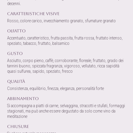
decenni.
Caratteristiche visive
Rosso, colore carico, invecchiamento granato, sfumature granato
Olfatto
Accentuato, caratteristico, frutta passita, frutta rossa, fruttato intenso,
speziato, tabacco, fruttato, balsamico
Gusto
Asciutto, corpo pieno, caffè, corroborante, floreale, fruttato, grado dei
tannini buono, spiccata fragranza, vigoroso, vellutato, ricca sapidità
quasi sulfurea, sapido, speziato, fresco
Qualità
Consistenza, equilibrio, finezza, eleganza, personalità forte
Abbinamento
Si accompagna a piatti di carne, selvaggina, stracotti e stufati, formaggi
stagionati, ma può anche essere degustato da solo come vino da
meditazione
Chiusure