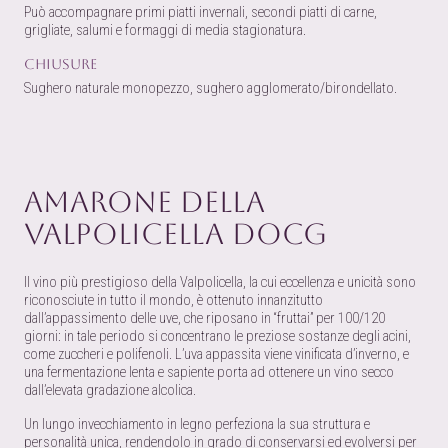
Può accompagnare primi piatti invernali, secondi piatti di carne,
grigliate, salumi e formaggi di media stagionatura.
Chiusure
Sughero naturale monopezzo, sughero agglomerato/birondellato.
Amarone della
Valpolicella DOCG
Il vino più prestigioso della Valpolicella, la cui eccellenza e unicità sono
riconosciute in tutto il mondo, è ottenuto innanzitutto
dall’appassimento delle uve, che riposano in “fruttai” per 100/120
giorni: in tale periodo si concentrano le preziose sostanze degli acini,
come zuccheri e polifenoli. L’uva appassita viene vinificata d’inverno, e
una fermentazione lenta e sapiente porta ad ottenere un vino secco
dall’elevata gradazione alcolica.
Un lungo invecchiamento in legno perfeziona la sua struttura e
personalità unica, rendendolo in grado di conservarsi ed evolversi per