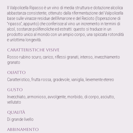
Il Valpolicella Ripasso è un vino di media struttura e dotazione alcolica
abbastanza consistente, ottenuto dalla rifermentazione del Valpolicella
base sulle vinacce residue dell’Amarone e del Recioto (l’operazione di
“ripasso”, appunto) che conferisce al vino un incremento in termini di
alcol, sostanze polifenoliche ed estratti: questo si traduce in un
prodotto unico al mondo con un ampio corpo, una spiccata rotondità
e un’ottima longevità.
Caratteristiche visive
Rosso rubino scuro, carico, riflessi granati, intenso, invecchiamento
granato
Olfatto
Caratteristico, frutta rossa, gradevole, vaniglia, lievemente etereo
Gusto
Invecchiato, armonioso, avvolgente, morbido, di corpo, asciutto,
vellutato
Qualità
Di grande livello
Abbinamento