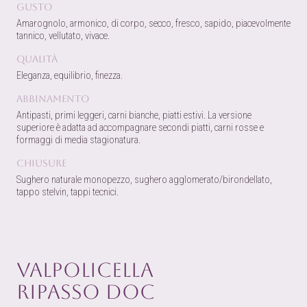
Gusto
Amarognolo, armonico, di corpo, secco, fresco, sapido, piacevolmente
tannico, vellutato, vivace.
Qualità
Eleganza, equilibrio, finezza.
Abbinamento
Antipasti, primi leggeri, carni bianche, piatti estivi. La versione
superiore è adatta ad accompagnare secondi piatti, carni rosse e
formaggi di media stagionatura.
Chiusure
Sughero naturale monopezzo, sughero agglomerato/birondellato,
tappo stelvin, tappi tecnici.
Valpolicella
Ripasso DOC