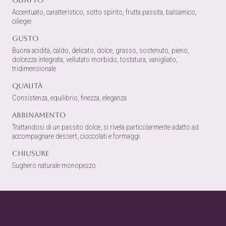
Olfatto
Accentuato, caratteristico, sotto spirito, frutta passita, balsamico,
ciliegie
Gusto
Buona acidità, caldo, delicato, dolce, grasso, sostenuto, pieno,
dolcezza integrata, vellutato morbido, tostatura, vanigliato,
tridimensionale
Qualità
Consistenza, equilibrio, finezza, eleganza
Abbinamento
Trattandosi di un passito dolce, si rivela particolarmente adatto ad
accompagnare dessert, cioccolati e formaggi.
Chiusure
Sughero naturale monopezzo