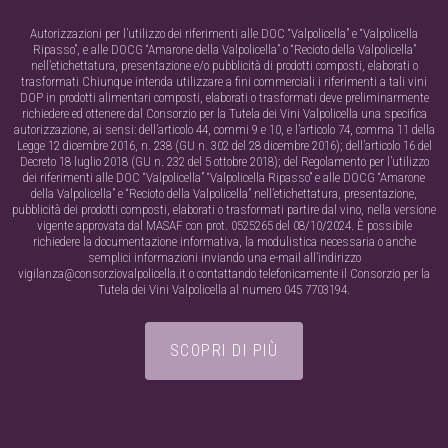
Autorizzazioni per l’utilizzo dei riferimenti alle DOC “Valpolicella” e “Valpolicella
Ripasso”, e alle DOCG “Amarone della Valpolicella” o “Recioto della Valpolicella”
nell’etichettatura, presentazione e/o pubblicità di prodotti composti, elaborati o
trasformati Chiunque intenda utilizzare a fini commerciali i riferimenti a tali vini
DOP in prodotti alimentari composti, elaborati o trasformati deve preliminarmente
richiedere ed ottenere dal Consorzio per la Tutela dei Vini Valpolicella una specifica
autorizzazione, ai sensi: dell’articolo 44, commi 9 e 10, e l’articolo 74, comma 11 della
Legge 12 dicembre 2016, n. 238 (GU n. 302 del 28 dicembre 2016); dell’articolo 16 del
Decreto 18 luglio 2018 (GU n. 232 del 5 ottobre 2018); del Regolamento per l’utilizzo
dei riferimenti alle DOC “Valpolicella” “Valpolicella Ripasso” e alle DOCG “Amarone
della Valpolicella” e “Recioto della Valpolicella” nell’etichettatura, presentazione,
pubblicità dei prodotti composti, elaborati o trasformati partire dal vino, nella versione
vigente approvata dal MASAF con prot. 0525265 del 08/10/2024. È possibile
richiedere la documentazione informativa, la modulistica necessaria o anche
semplici informazioni inviando una e-mail all’indirizzo
vigilanza@consorziovalpolicella.it o contattando telefonicamente il Consorzio per la
Tutela dei Vini Valpolicella al numero 045 7703194.
SCOPRI DI PIÙ